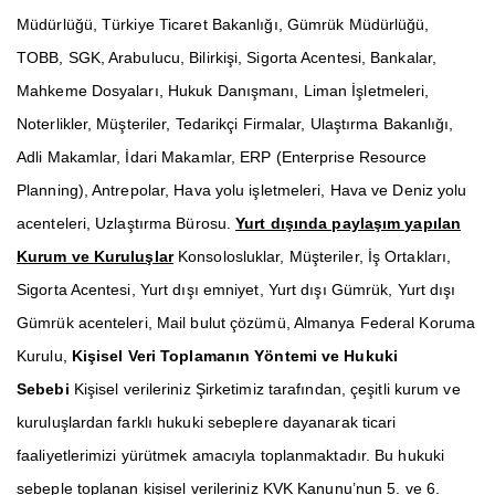
Müdürlüğü, Türkiye Ticaret Bakanlığı, Gümrük Müdürlüğü,
TOBB, SGK, Arabulucu, Bilirkişi, Sigorta Acentesi, Bankalar,
Mahkeme Dosyaları, Hukuk Danışmanı, Liman İşletmeleri,
Noterlikler, Müşteriler, Tedarikçi Firmalar, Ulaştırma Bakanlığı,
Adli Makamlar, İdari Makamlar, ERP (Enterprise Resource
Planning), Antrepolar, Hava yolu işletmeleri, Hava ve Deniz yolu
acenteleri, Uzlaştırma Bürosu.
Yurt dışında paylaşım yapılan
Kurum ve Kuruluşlar
Konsolosluklar, Müşteriler, İş Ortakları,
Sigorta Acentesi, Yurt dışı emniyet, Yurt dışı Gümrük, Yurt dışı
Gümrük acenteleri, Mail bulut çözümü, Almanya Federal Koruma
Kurulu,
Kişisel Veri Toplamanın Yöntemi ve Hukuki
Sebebi
Kişisel verileriniz Şirketimiz tarafından, çeşitli kurum ve
kuruluşlardan farklı hukuki sebeplere dayanarak ticari
faaliyetlerimizi yürütmek amacıyla toplanmaktadır. Bu hukuki
sebeple toplanan kişisel verileriniz KVK Kanunu’nun 5. ve 6.