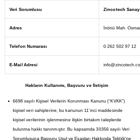
Veri Sorumlusu
Zincotech
Sanayi
Adres
İnönü Mah. Osman
Telefon Numarası
0 262 502 97 12
E-Mail Adresi
info@zincotech.co
Hakların Kullanımı, Başvuru ve İletişim
6698 sayılı Kişisel Verilerin Korunması Kanunu (“KVKK”)
kişisel veri sahiplerine, bu kanunun 11’inci maddesinde
kişisel verilerinin işlenmesine ilişkin birtakım taleplerde
bulunma hakkı tanınmıştır. Bu kapsamda 30356 sayılı Veri
Sorumlusuna Başvuru Usul ve Esasları Hakkında Tebliği’ne