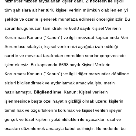
hizmetlerimizden faydalanan kişiler dâhil,
Zincotech
ile ilişkili
tüm şahıslara ait her türlü kişisel verinin mümkün olabilen en iyi
şekilde ve özenle işlenerek muhafaza edilmesi önceliğimizdir. Bu
sorumluluğumuzun tam idraki ile 6698 sayılı Kişisel Verilerin
Korunması Kanunu (“Kanun”) ve ilgili mevzuat kapsamında Veri
Sorumlusu sıfatıyla, kişisel verilerinizi aşağıda izah edildiği
surette ve mevzuat tarafından emredilen sınırlar çerçevesinde
işlemekteyiz. Bu kapsamda 6698 sayılı Kişisel Verilerin
Korunması Kanunu (“Kanun”) ve ilgili diğer mevzuatlar dâhilinde
sizleri bilgilendirmek ve aydınlatmak amacıyla işbu metin
hazırlanmıştır.
Bilgilendirme
Kanun; Kişisel verilerin
işlenmesinde başta özel hayatın gizliliği olmak üzere; kişilerin
temel hak ve özgürlüklerini korumak ve kişisel verileri işleyen
gerçek ve tüzel kişilerin yükümlülükleri ile uyacakları usul ve
esasları düzenlemek amacıyla kabul edilmiştir. Bu nedenle, bu