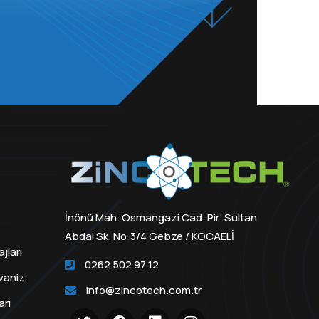
İnönü Mah. Osmangazi Cad. Pir .Sultan
Abdal Sk. No:3/4 Gebze / KOCAELİ
jları
0262 502 97 12
lvaniz
info@zincotech.com.tr
arı