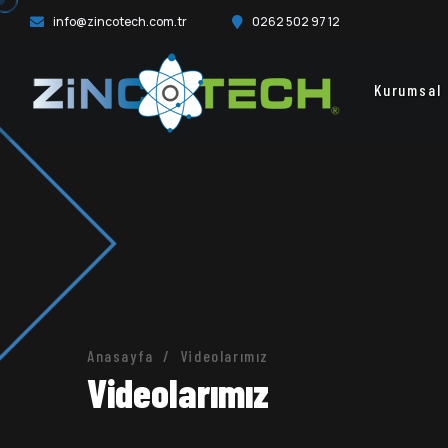
info@zincotech.com.tr
0262 502 97 12
Kurumsal
Anasayfa
Videolarımız
Videolarımız